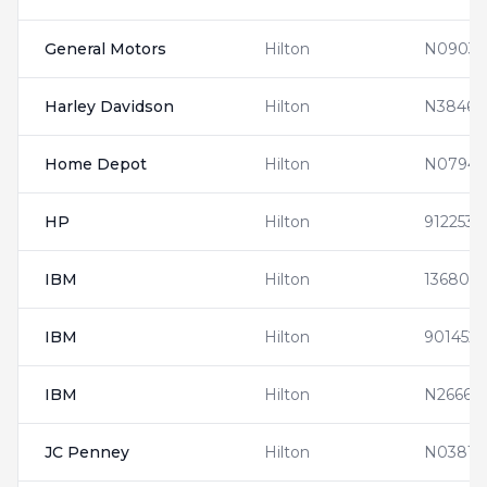
General Motors
Hilton
N09033
Harley Davidson
Hilton
N38466
Home Depot
Hilton
N07947
HP
Hilton
9122532
IBM
Hilton
136808
IBM
Hilton
901452
IBM
Hilton
N26662
JC Penney
Hilton
N03814