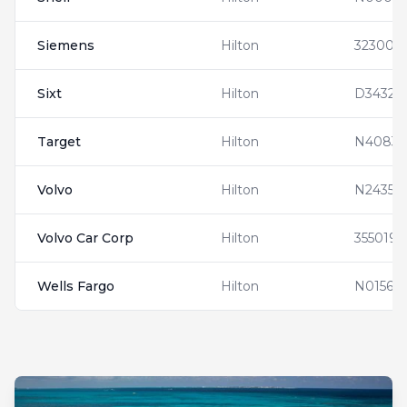
Siemens
Hilton
323009
Sixt
Hilton
D34326
Target
Hilton
N40837
Volvo
Hilton
N24353
Volvo Car Corp
Hilton
3550193
Wells Fargo
Hilton
N01563