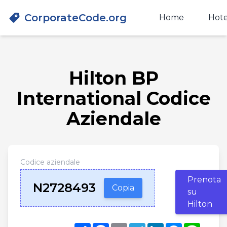
CorporateCode.org
Home
Hote
Hilton BP
International Codice
Aziendale
Codice aziendale
Prenota
N2728493
Copia
su
Hilton
Share
Facebook
Email
Telegram
LinkedIn
Messenger
Line