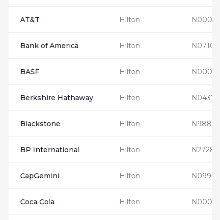
AT&T
Hilton
N0000
Bank of America
Hilton
N07100
BASF
Hilton
N00011
Berkshire Hathaway
Hilton
N04370
Blackstone
Hilton
N98805
BP International
Hilton
N27284
CapGemini
Hilton
N09905
Coca Cola
Hilton
N00014