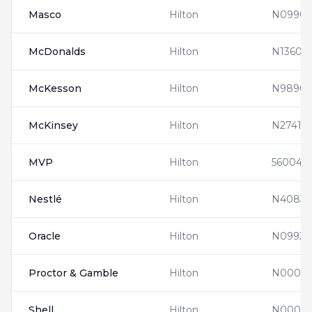
Masco
Hilton
N09907
McDonalds
Hilton
N13608
McKesson
Hilton
N98903
McKinsey
Hilton
N27410
MVP
Hilton
560041
Nestlé
Hilton
N40835
Oracle
Hilton
N09928
Proctor & Gamble
Hilton
N00005
Shell
Hilton
N00005