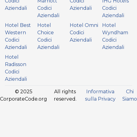
Codici
Marriott
Codici
IHG Hotels
Aziendali
Codici
Aziendali
Codici
Aziendali
Aziendali
Hotel Best
Hotel
Hotel Omni
Hotel
Western
Choice
Codici
Wyndham
Codici
Codici
Aziendali
Codici
Aziendali
Aziendali
Aziendali
Hotel
Radisson
Codici
Aziendali
© 2025
All rights
Informativa
Chi
CorporateCode.org
reserved.
sulla Privacy
Siamo