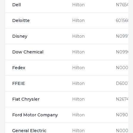
Dell
Hilton
N76543
Deloitte
Hilton
601560
Disney
Hilton
N09971
Dow Chemical
Hilton
N09902
Fedex
Hilton
N00012
FFEIE
Hilton
D60019
Fiat Chrysler
Hilton
N26740
Ford Motor Company
Hilton
N09002
General Electric
Hilton
N00013