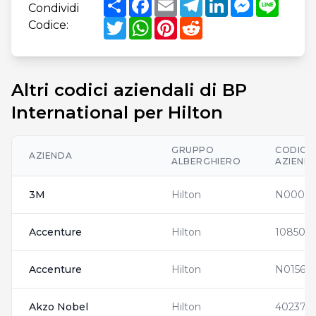
Condividi
Twitter
WhatsApp
Pinterest
Reddit
Codice:
Altri codici aziendali di BP
International per Hilton
GRUPPO
CODICI
AZIENDA
ALBERGHIERO
AZIENDA
3M
Hilton
N00015
Accenture
Hilton
108508
Accenture
Hilton
N01563
Akzo Nobel
Hilton
4023712