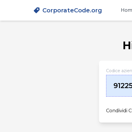
CorporateCode.org
Hom
H
Codice azie
9122
Condividi C