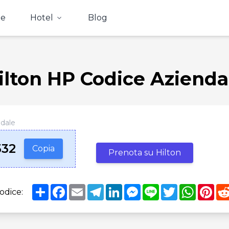
e
Hotel
Blog
ilton HP Codice Azienda
ndale
532
Copia
Prenota su Hilton
Share
Facebook
Email
Telegram
LinkedIn
Messenger
Line
Twitter
WhatsA
Pin
odice: