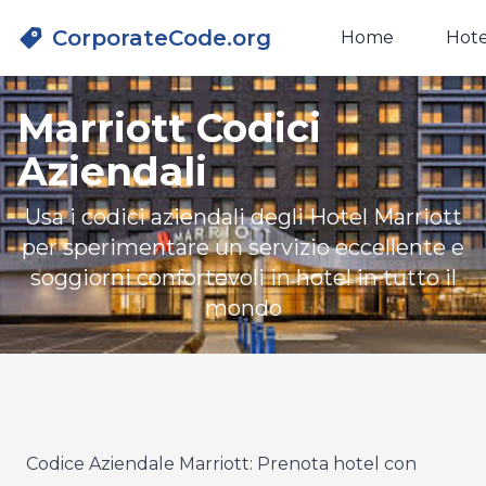
CorporateCode.org
Home
Hote
Marriott Codici
Aziendali
Usa i codici aziendali degli Hotel Marriott
per sperimentare un servizio eccellente e
soggiorni confortevoli in hotel in tutto il
mondo
Codice Aziendale Marriott: Prenota hotel con