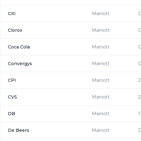
Citi
Marriott
C
Clorox
Marriott
Coca Cola
Marriott
Convergys
Marriott
CPI
Marriott
2
CVS
Marriott
2
DB
Marriott
1
De Beers
Marriott