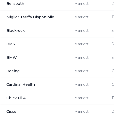
Bellsouth
Marriott
2
Miglior Tariffa Disponibile
Marriott
Blackrock
Marriott
3
BMS
Marriott
5
BMW
Marriott
5
Boeing
Marriott
Cardinal Health
Marriott
Chick Fil A
Marriott
1
Cisco
Marriott
2