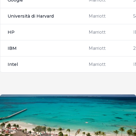
Google
Marriott
5
Università di Harvard
Marriott
5
HP
Marriott
IBM
Marriott
2
Intel
Marriott
I