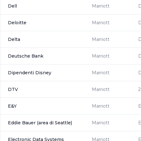
Dell
Marriott
Deloitte
Marriott
Delta
Marriott
Deutsche Bank
Marriott
Dipendenti Disney
Marriott
D
DTV
Marriott
2
E&Y
Marriott
Eddie Bauer (area di Seattle)
Marriott
Electronic Data Systems
Marriott