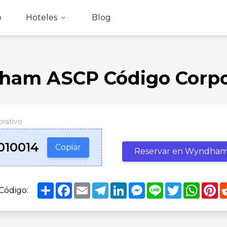
o
Hoteles
Blog
am ASCP Código Corpo
rativo
010014
Copiar
Reservar en Wyndha
Share
Facebook
Email
Telegram
LinkedIn
Messenger
Line
Twitter
Whats
Pi
Código: