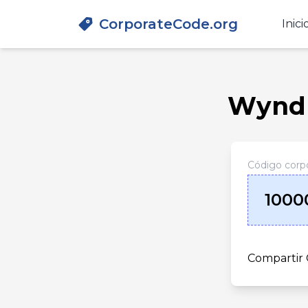
CorporateCode.org
Inici
Wyndh
Código corpo
1000
Compartir 