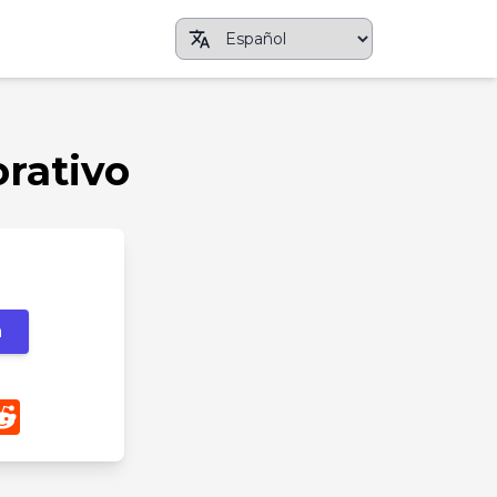
rativo
m
App
nterest
Reddit