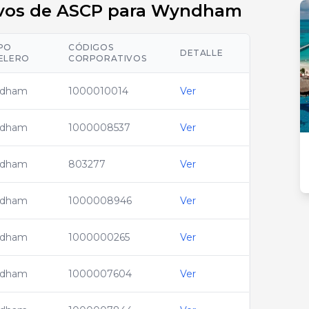
ivos de ASCP para Wyndham
PO
CÓDIGOS
DETALLE
ELERO
CORPORATIVOS
dham
1000010014
Ver
dham
1000008537
Ver
dham
803277
Ver
dham
1000008946
Ver
dham
1000000265
Ver
dham
1000007604
Ver