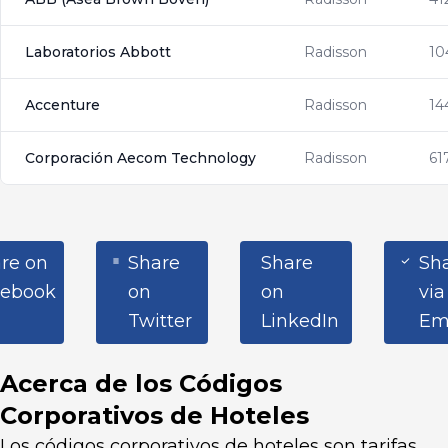
Laboratorios Abbott
Radisson
10
Accenture
Radisson
14
Corporación Aecom Technology
Radisson
61
Share on Facebook
Share on Twitter
Share on LinkedI
S
re on
Share
Share
Sh
cebook
on
on
via
Twitter
LinkedIn
Em
Acerca de los Códigos
Corporativos de Hoteles
Los códigos corporativos de hoteles son tarifas