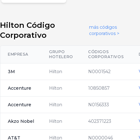
Hilton Código
más códigos
Corporativo
corporativos >
GRUPO
CÓDIGOS
EMPRESA
HOTELERO
CORPORATIVOS
3M
Hilton
N0001542
Accenture
Hilton
10850857
Accenture
Hilton
N0156333
Akzo Nobel
Hilton
402371223
AT&T
Hilton
N0000046