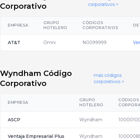
Corporativo
corporativos >
GRUPO
CÓDIGOS
EMPRESA
DE
HOTELERO
CORPORATIVOS
AT&T
Omni
N0099999
Ve
Wyndham Código
más códigos
Corporativo
corporativos >
GRUPO
CÓDIGOS
EMPRESA
HOTELERO
CORPORA
ASCP
Wyndham
1000010
Ventaja Empresarial Plus
Wyndham
1000008