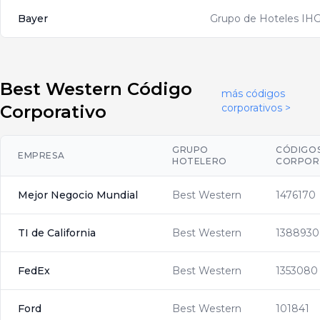
Bayer
Grupo de Hoteles IH
Best Western Código
más códigos
Corporativo
corporativos >
GRUPO
CÓDIGO
EMPRESA
HOTELERO
CORPOR
Mejor Negocio Mundial
Best Western
1476170
TI de California
Best Western
1388930
FedEx
Best Western
1353080
Ford
Best Western
101841