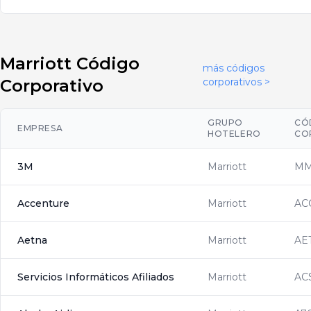
Marriott Código
más códigos
Corporativo
corporativos >
GRUPO
CÓ
EMPRESA
HOTELERO
CO
3M
Marriott
M
Accenture
Marriott
AC
Aetna
Marriott
AE
Servicios Informáticos Afiliados
Marriott
AC