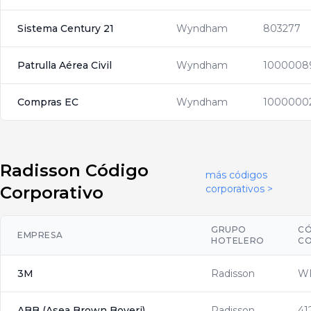
Sistema Century 21
Wyndham
803277
Patrulla Aérea Civil
Wyndham
1000008
Compras EC
Wyndham
1000000
Radisson Código
más códigos
Corporativo
corporativos >
GRUPO
CÓ
EMPRESA
HOTELERO
CO
3M
Radisson
W
ABB (Asea Brown Boveri)
Radisson
41