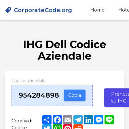
CorporateCode.org
Home
Hote
IHG Dell Codice
Aziendale
Codice aziendale
954284898
Prenot
Copia
su IHG
Share
Facebook
Email
Telegram
LinkedIn
Messenger
Line
Condividi
Twitter
WhatsApp
Pinterest
Reddit
Codice: