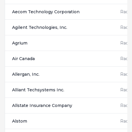
Aecom Technology Corporation
Radis
Agilent Technologies, Inc.
Radis
Agrium
Radis
Air Canada
Radis
Allergan, Inc.
Radis
Alliant Techsystems Inc.
Radis
Allstate Insurance Company
Radis
Alstom
Radis