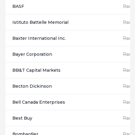
BASF
Radis
Istituto Battelle Memorial
Radis
Baxter International Inc.
Radis
Bayer Corporation
Radis
BB&T Capital Markets
Radis
Becton Dickinson
Radis
Bell Canada Enterprises
Radis
Best Buy
Radis
Bombardier
Radis