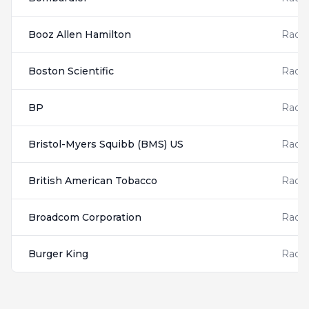
Booz Allen Hamilton
Radis
Boston Scientific
Radis
BP
Radis
Bristol-Myers Squibb (BMS) US
Radis
British American Tobacco
Radis
Broadcom Corporation
Radis
Burger King
Radis