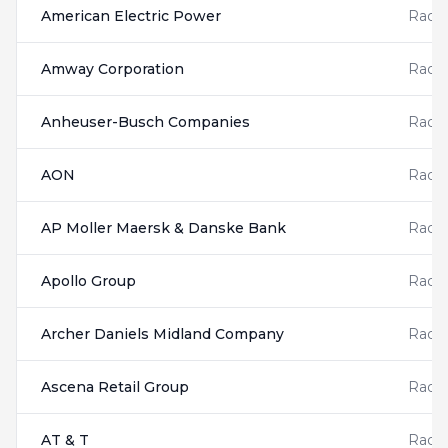
American Electric Power
Radis
Amway Corporation
Radis
Anheuser-Busch Companies
Radis
AON
Radis
AP Moller Maersk & Danske Bank
Radis
Apollo Group
Radis
Archer Daniels Midland Company
Radis
Ascena Retail Group
Radis
AT & T
Radis