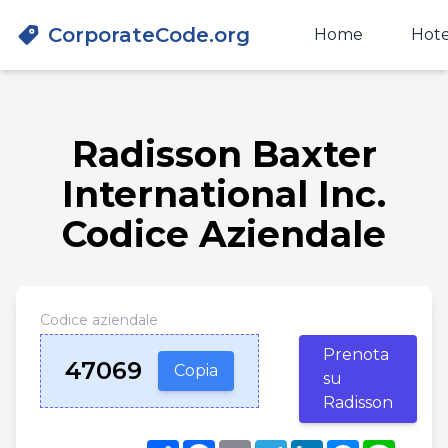
CorporateCode.org
Home
Hote
Radisson Baxter
International Inc.
Codice Aziendale
Codice aziendale
Prenota
47069
Copia
su
Radisson
Share
Facebook
Email
Telegram
LinkedIn
Messenger
Line