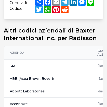
Condividi
Twitter
WhatsApp
Pinterest
Reddit
Codice:
Altri codici aziendali di Baxter
International Inc. per Radisson
GRU
AZIENDA
ALBE
3M
Radis
ABB (Asea Brown Boveri)
Radis
Abbott Laboratories
Radis
Accenture
Radis