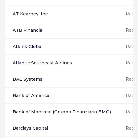
AT Kearney, Inc.
Radis
ATB Financial
Radis
Atkins Global
Radis
Atlantic Southeast Airlines
Radis
BAE Systems
Radis
Bank of America
Radis
Bank of Montreal (Gruppo Finanziario BMO)
Radis
Barclays Capital
Radis