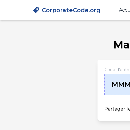
CorporateCode.org
Accu
Mar
Code d'entre
MM
Partager l