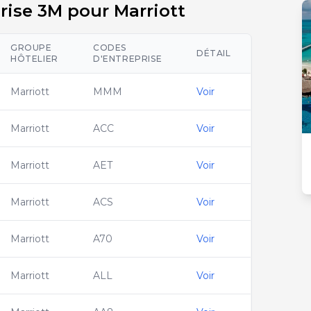
rise 3M pour Marriott
GROUPE
CODES
DÉTAIL
HÔTELIER
D'ENTREPRISE
Marriott
MMM
Voir
Marriott
ACC
Voir
Marriott
AET
Voir
Marriott
ACS
Voir
Marriott
A70
Voir
Marriott
ALL
Voir