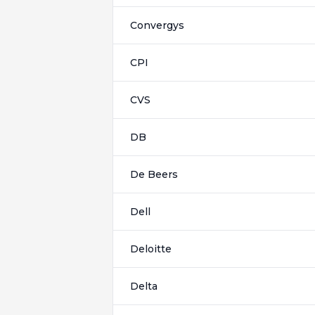
Convergys
CPI
CVS
DB
De Beers
Dell
Deloitte
Delta