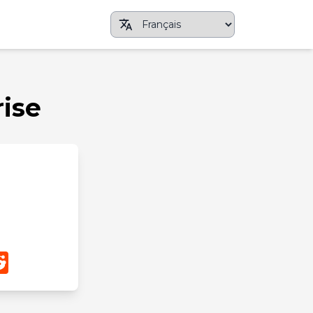
rise
App
nterest
Reddit