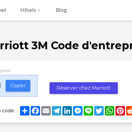
eil
Hôtels
Blog
riott 3M Code d'entrep
prise
M
Copier
Réserver chez Marriott
Share
Facebook
Email
Telegram
LinkedIn
Messenger
Line
Twitter
Whats
Pi
e code: