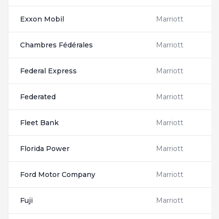
Exxon Mobil
Marriott
2
Chambres Fédérales
Marriott
F
Federal Express
Marriott
6
Federated
Marriott
F
Fleet Bank
Marriott
F
Florida Power
Marriott
F
Ford Motor Company
Marriott
F
Fuji
Marriott
F