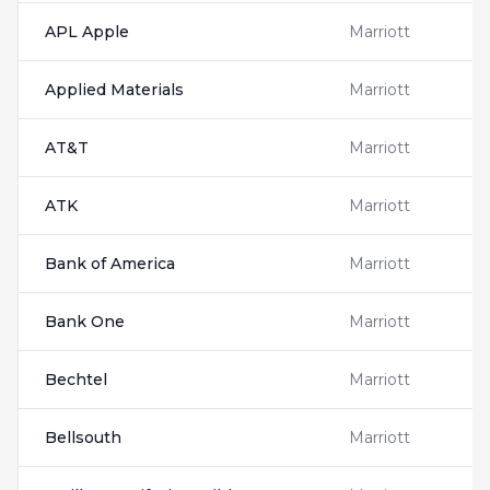
APL Apple
Marriott
A
Applied Materials
Marriott
A
AT&T
Marriott
A
ATK
Marriott
2
Bank of America
Marriott
B
Bank One
Marriott
B
Bechtel
Marriott
B
Bellsouth
Marriott
2