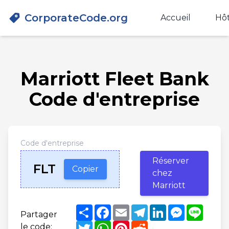
CorporateCode.org
Accueil
Hôt
Marriott Fleet Bank
Code d'entreprise
Code d'entreprise
Réserver
FLT
Copier
chez
Marriott
Share
Facebook
Email
Telegram
LinkedIn
Messenge
Line
Partager
Twitter
WhatsApp
Pinterest
Reddit
le code: