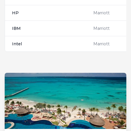
HP
Marriott
I
IBM
Marriott
2
Intel
Marriott
I