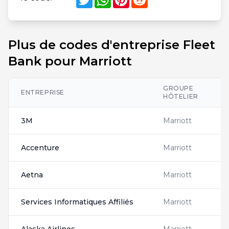
Plus de codes d'entreprise Fleet
Bank pour Marriott
GROUPE
C
ENTREPRISE
HÔTELIER
D
3M
Marriott
Accenture
Marriott
A
Aetna
Marriott
A
Services Informatiques Affiliés
Marriott
A