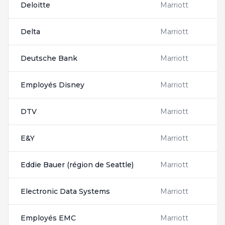
Deloitte
Marriott
D
Delta
Marriott
D
Deutsche Bank
Marriott
D
Employés Disney
Marriott
D
DTV
Marriott
2
E&Y
Marriott
E
Eddie Bauer (région de Seattle)
Marriott
E
Electronic Data Systems
Marriott
E
Employés EMC
Marriott
X