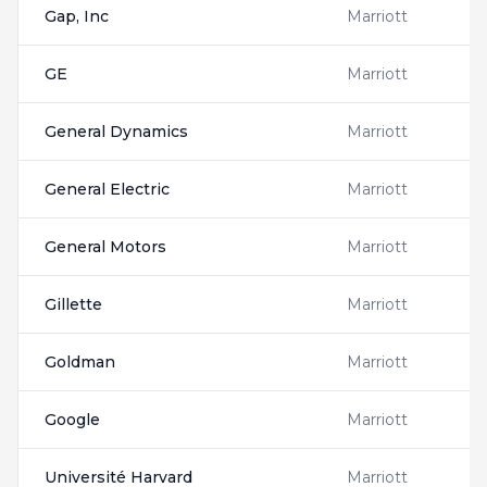
Gap, Inc
Marriott
G
GE
Marriott
G
General Dynamics
Marriott
G
General Electric
Marriott
G
General Motors
Marriott
G
Gillette
Marriott
G
Goldman
Marriott
1
Google
Marriott
5
Université Harvard
Marriott
5