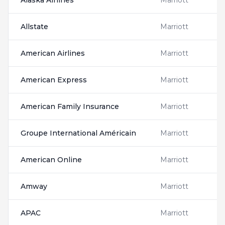
Alaska Airlines
Marriott
A
Allstate
Marriott
A
American Airlines
Marriott
A
American Express
Marriott
A
American Family Insurance
Marriott
A
Groupe International Américain
Marriott
A
American Online
Marriott
A
Amway
Marriott
APAC
Marriott
2