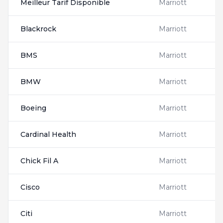
Meilleur Tarif Disponible
Marriott
B
Blackrock
Marriott
3
BMS
Marriott
5
BMW
Marriott
5
Boeing
Marriott
C
Cardinal Health
Marriott
C
Chick Fil A
Marriott
1
Cisco
Marriott
2
Citi
Marriott
C