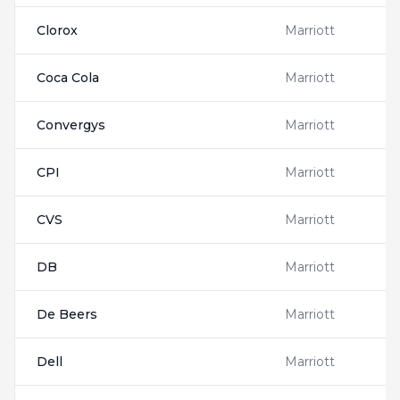
Clorox
Marriott
C
Coca Cola
Marriott
C
Convergys
Marriott
C
CPI
Marriott
2
CVS
Marriott
2
DB
Marriott
1
De Beers
Marriott
D
Dell
Marriott
D