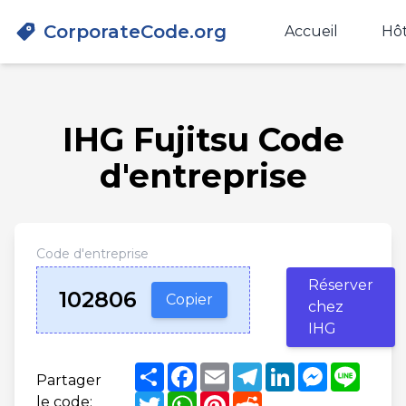
CorporateCode.org
Accueil
Hôt
IHG Fujitsu Code
d'entreprise
Code d'entreprise
Réserver
102806
Copier
chez
IHG
Share
Facebook
Email
Telegram
LinkedIn
Messenge
Line
Partager
Twitter
WhatsApp
Pinterest
Reddit
le code: