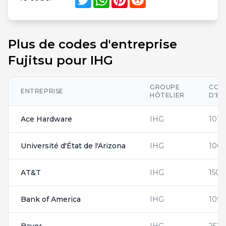
Plus de codes d'entreprise
Fujitsu pour IHG
GROUPE
COD
ENTREPRISE
HÔTELIER
D'EN
Ace Hardware
IHG
1016
Université d'État de l'Arizona
IHG
100
AT&T
IHG
1507
Bank of America
IHG
1095