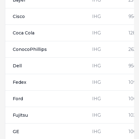
Bayer
IHG
2513
Cisco
IHG
9544
Coca Cola
IHG
1288
ConocoPhillips
IHG
2625
Dell
IHG
954
Fedex
IHG
109
Ford
IHG
1000
Fujitsu
IHG
102
GE
IHG
1003