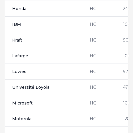
Honda
IHG
2431
IBM
IHG
1054
Kraft
IHG
900
Lafarge
IHG
1002
Lowes
IHG
924
Université Loyola
IHG
4781
Microsoft
IHG
1008
Motorola
IHG
1285