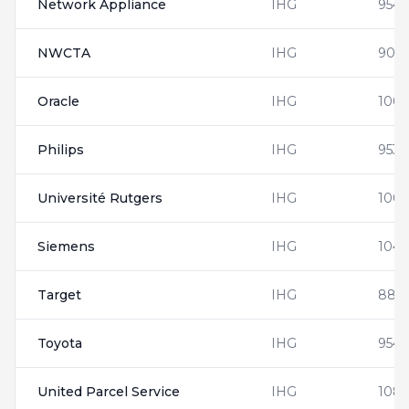
Network Appliance
IHG
954
NWCTA
IHG
900
Oracle
IHG
1001
Philips
IHG
9531
Université Rutgers
IHG
100
Siemens
IHG
1042
Target
IHG
888
Toyota
IHG
954
United Parcel Service
IHG
1081