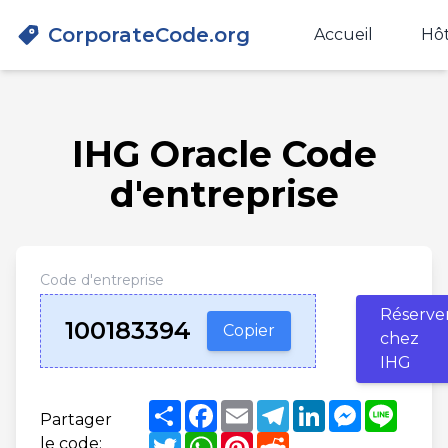
CorporateCode.org
Accueil
Hôt
IHG Oracle Code
d'entreprise
Code d'entreprise
Réserve
100183394
Copier
chez
IHG
Share
Facebook
Email
Telegram
LinkedIn
Messenge
Line
Partager
Twitter
WhatsApp
Pinterest
Reddit
le code: