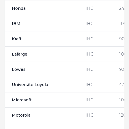
Honda
IHG
2431
IBM
IHG
1054
Kraft
IHG
900
Lafarge
IHG
1002
Lowes
IHG
924
Université Loyola
IHG
4781
Microsoft
IHG
1008
Motorola
IHG
1285