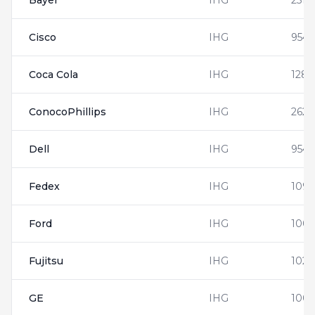
Bayer
IHG
2513
Cisco
IHG
9544
Coca Cola
IHG
1288
ConocoPhillips
IHG
2625
Dell
IHG
954
Fedex
IHG
109
Ford
IHG
1000
Fujitsu
IHG
102
GE
IHG
1003