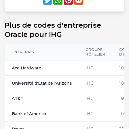
Plus de codes d'entreprise
Oracle pour IHG
GROUPE
COD
ENTREPRISE
HÔTELIER
D'EN
Ace Hardware
IHG
1016
Université d'État de l'Arizona
IHG
100
AT&T
IHG
1507
Bank of America
IHG
1095