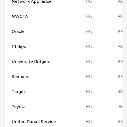
Network Appliance
IHG
954
NWCTA
IHG
900
Oracle
IHG
1001
Philips
IHG
9531
Université Rutgers
IHG
100
Siemens
IHG
1042
Target
IHG
888
Toyota
IHG
954
United Parcel Service
IHG
1081