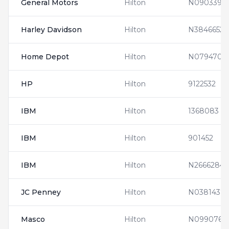
General Motors
Hilton
N0903395
Harley Davidson
Hilton
N3846652
Home Depot
Hilton
N0794705
HP
Hilton
9122532
IBM
Hilton
1368083
IBM
Hilton
901452
IBM
Hilton
N2666284
JC Penney
Hilton
N0381437
Masco
Hilton
N0990761