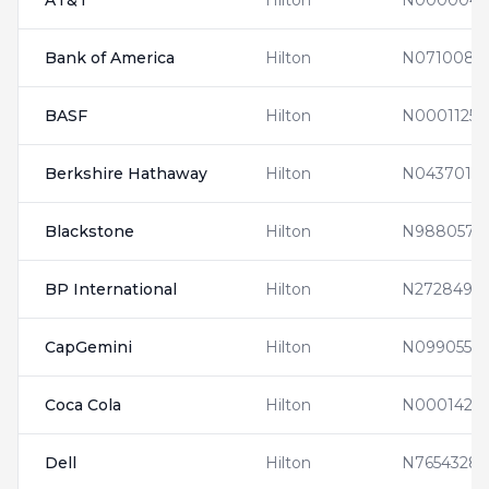
AT&T
Hilton
N0000046
Bank of America
Hilton
N0710081
BASF
Hilton
N0001125
Berkshire Hathaway
Hilton
N0437015
Blackstone
Hilton
N9880578
BP International
Hilton
N2728493
CapGemini
Hilton
N0990552
Coca Cola
Hilton
N0001420
Dell
Hilton
N7654328