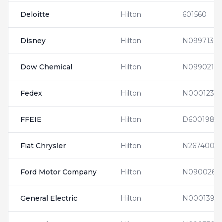
Deloitte
Hilton
601560
Disney
Hilton
N0997136
Dow Chemical
Hilton
N0990214
Fedex
Hilton
N0001231
FFEIE
Hilton
D6001983
Fiat Chrysler
Hilton
N2674000
Ford Motor Company
Hilton
N0900266
General Electric
Hilton
N0001398