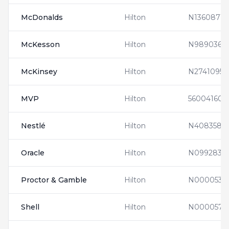
McDonalds
Hilton
N1360871
McKesson
Hilton
N9890367
McKinsey
Hilton
N2741095
MVP
Hilton
560041604
Nestlé
Hilton
N4083580
Oracle
Hilton
N0992835
Proctor & Gamble
Hilton
N0000537
Shell
Hilton
N0000576