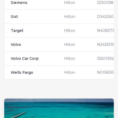
Siemens
Hilton
32300980
Sixt
Hilton
D3432603
Target
Hilton
N4083735
Volvo
Hilton
N2435318
Volvo Car Corp
Hilton
355019365
Wells Fargo
Hilton
N0156393