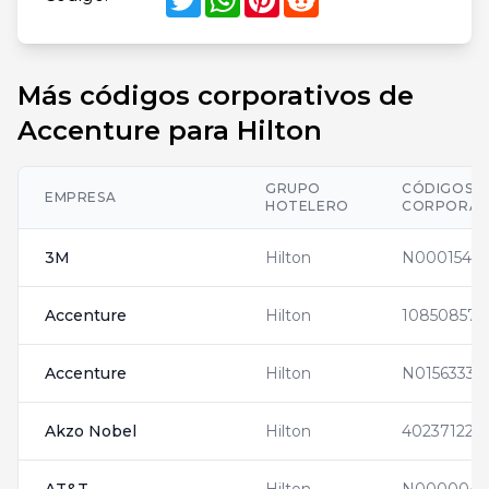
Más códigos corporativos de
Accenture para Hilton
GRUPO
CÓDIGOS
EMPRESA
HOTELERO
CORPORAT
3M
Hilton
N0001542
Accenture
Hilton
10850857
Accenture
Hilton
N0156333
Akzo Nobel
Hilton
402371223