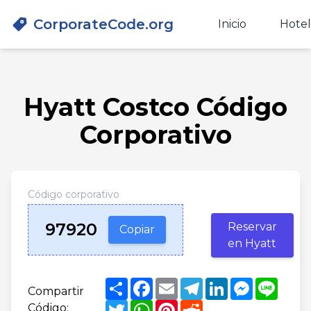
CorporateCode.org
Inicio
Hotel
Hyatt Costco Código
Corporativo
Código corporativo
97920
Reservar
Copiar
en Hyatt
Share
Facebook
Email
Telegram
LinkedIn
Messenge
Line
Compartir
Twitter
WhatsApp
Pinterest
Reddit
Código: