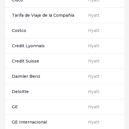
Cisco
Hyatt
79
Tarifa de Viaje de la Compañía
Hyatt
8
Costco
Hyatt
9
Credit Lyonnais
Hyatt
8
Credit Suisse
Hyatt
13
Daimler Benz
Hyatt
6
Deloitte
Hyatt
66
GE
Hyatt
13
GE Internacional
Hyatt
12