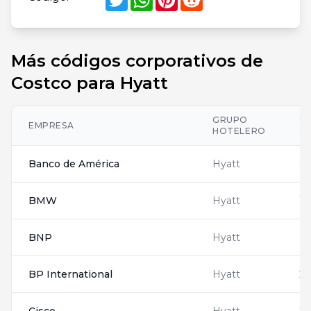
Más códigos corporativos de
Costco para Hyatt
GRUPO
C
EMPRESA
HOTELERO
C
Banco de América
Hyatt
17
BMW
Hyatt
15
BNP
Hyatt
N
BP International
Hyatt
27