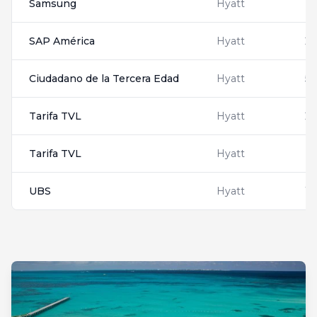
Samsung
Hyatt
13
SAP América
Hyatt
2
Ciudadano de la Tercera Edad
Hyatt
5
Tarifa TVL
Hyatt
24
Tarifa TVL
Hyatt
N
UBS
Hyatt
17