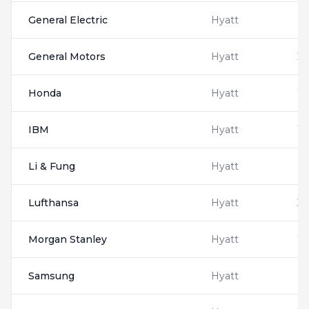
General Electric
Hyatt
9
General Motors
Hyatt
20
Honda
Hyatt
1
IBM
Hyatt
13
Li & Fung
Hyatt
N
Lufthansa
Hyatt
34
Morgan Stanley
Hyatt
13
Samsung
Hyatt
9