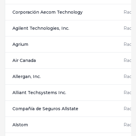
Corporación Aecom Technology
Radis
Agilent Technologies, Inc.
Radis
Agrium
Radis
Air Canada
Radis
Allergan, Inc.
Radis
Alliant Techsystems Inc.
Radis
Compañía de Seguros Allstate
Radis
Alstom
Radis