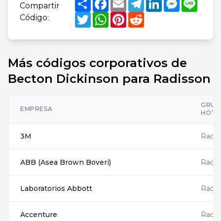
Compartir
Twitter
WhatsApp
Pinterest
Reddit
Código:
Más códigos corporativos de
Becton Dickinson para Radisson
GRUP
EMPRESA
HOTE
3M
Radis
ABB (Asea Brown Boveri)
Radis
Laboratorios Abbott
Radis
Accenture
Radis