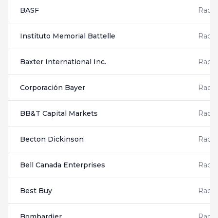
BASF
Radis
Instituto Memorial Battelle
Radis
Baxter International Inc.
Radis
Corporación Bayer
Radis
BB&T Capital Markets
Radis
Becton Dickinson
Radis
Bell Canada Enterprises
Radis
Best Buy
Radis
Bombardier
Radis