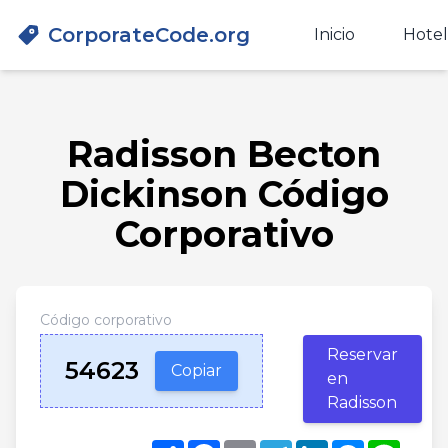
CorporateCode.org
Inicio
Hotel
Radisson Becton
Dickinson Código
Corporativo
Código corporativo
Reservar
54623
Copiar
en
Radisson
Share
Facebook
Email
Telegram
LinkedIn
Messenge
Line