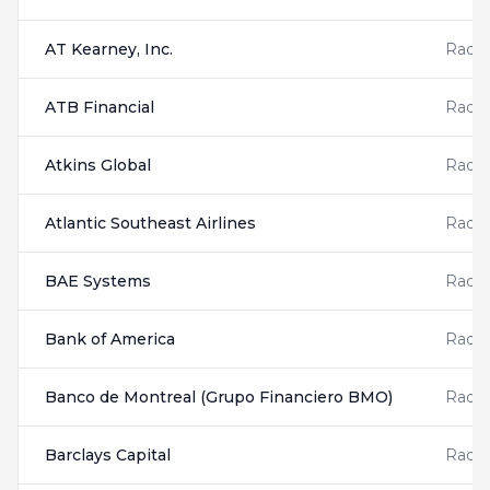
AT Kearney, Inc.
Radis
ATB Financial
Radis
Atkins Global
Radis
Atlantic Southeast Airlines
Radis
BAE Systems
Radis
Bank of America
Radis
Banco de Montreal (Grupo Financiero BMO)
Radis
Barclays Capital
Radis