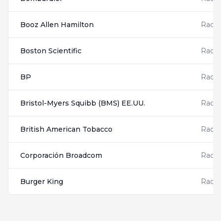
Booz Allen Hamilton
Radis
Boston Scientific
Radis
BP
Radis
Bristol-Myers Squibb (BMS) EE.UU.
Radis
British American Tobacco
Radis
Corporación Broadcom
Radis
Burger King
Radis