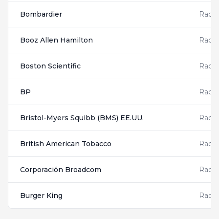
Bombardier
Radis
Booz Allen Hamilton
Radis
Boston Scientific
Radis
BP
Radis
Bristol-Myers Squibb (BMS) EE.UU.
Radis
British American Tobacco
Radis
Corporación Broadcom
Radis
Burger King
Radis