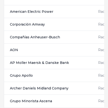
American Electric Power
Radis
Corporación Amway
Radis
Compañías Anheuser-Busch
Radis
AON
Radis
AP Moller Maersk & Danske Bank
Radis
Grupo Apollo
Radis
Archer Daniels Midland Company
Radis
Grupo Minorista Ascena
Radis