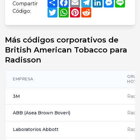
Compartir
Twitter
WhatsApp
Pinterest
Reddit
Código:
Más códigos corporativos de
British American Tobacco para
Radisson
GRUP
EMPRESA
HOTE
3M
Radis
ABB (Asea Brown Boveri)
Radis
Laboratorios Abbott
Radis