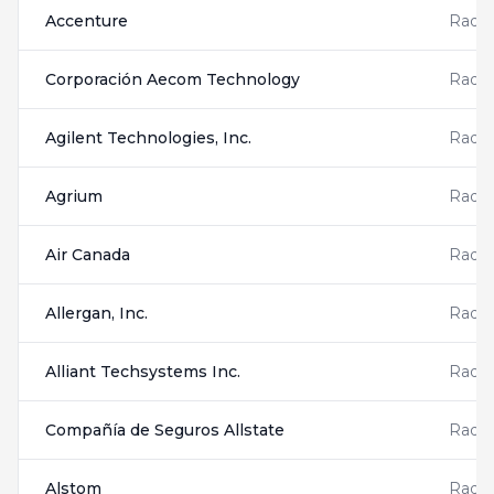
Accenture
Radis
Corporación Aecom Technology
Radis
Agilent Technologies, Inc.
Radis
Agrium
Radis
Air Canada
Radis
Allergan, Inc.
Radis
Alliant Techsystems Inc.
Radis
Compañía de Seguros Allstate
Radis
Alstom
Radis