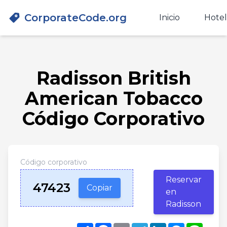
CorporateCode.org
Inicio
Hotel
Radisson British
American Tobacco
Código Corporativo
Código corporativo
Reservar
47423
Copiar
en
Radisson
Share
Facebook
Email
Telegram
LinkedIn
Messenge
Line