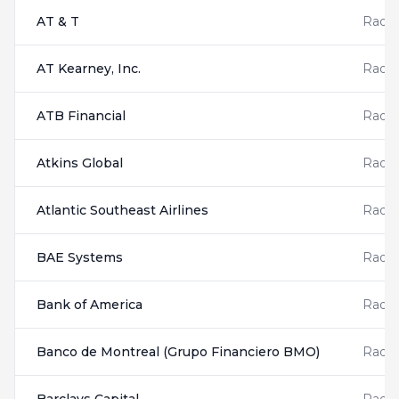
AT & T
Radis
AT Kearney, Inc.
Radis
ATB Financial
Radis
Atkins Global
Radis
Atlantic Southeast Airlines
Radis
BAE Systems
Radis
Bank of America
Radis
Banco de Montreal (Grupo Financiero BMO)
Radis