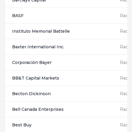
Barclays Capital
Radis
BASF
Radis
Instituto Memorial Battelle
Radis
Baxter International Inc.
Radis
Corporación Bayer
Radis
BB&T Capital Markets
Radis
Becton Dickinson
Radis
Bell Canada Enterprises
Radis
Best Buy
Radis