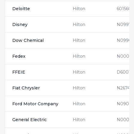
Deloitte
Hilton
601560
Disney
Hilton
N09971
Dow Chemical
Hilton
N09902
Fedex
Hilton
N00012
FFEIE
Hilton
D60019
Fiat Chrysler
Hilton
N26740
Ford Motor Company
Hilton
N09002
General Electric
Hilton
N00013