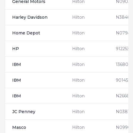
General Motors
Hilton
N09033
Harley Davidson
Hilton
N38466
Home Depot
Hilton
N07947
HP
Hilton
9122532
IBM
Hilton
136808
IBM
Hilton
901452
IBM
Hilton
N26662
JC Penney
Hilton
N03814
Masco
Hilton
N09907