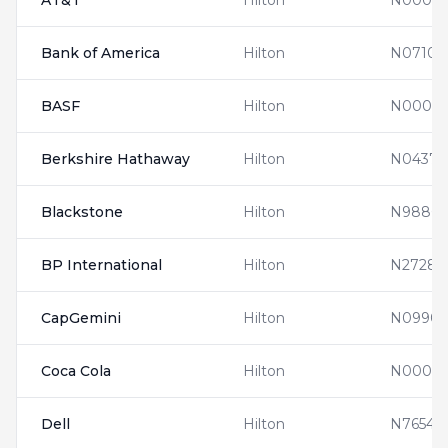
AT&T
Hilton
N0000
Bank of America
Hilton
N07100
BASF
Hilton
N00011
Berkshire Hathaway
Hilton
N04370
Blackstone
Hilton
N98805
BP International
Hilton
N27284
CapGemini
Hilton
N09905
Coca Cola
Hilton
N00014
Dell
Hilton
N76543