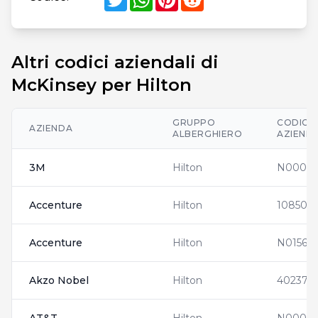
Altri codici aziendali di
McKinsey per Hilton
GRUPPO
CODICI
AZIENDA
ALBERGHIERO
AZIENDA
3M
Hilton
N00015
Accenture
Hilton
108508
Accenture
Hilton
N01563
Akzo Nobel
Hilton
4023712