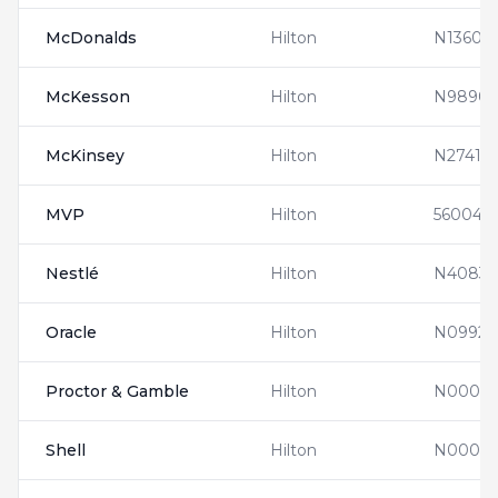
McDonalds
Hilton
N13608
McKesson
Hilton
N98903
McKinsey
Hilton
N27410
MVP
Hilton
560041
Nestlé
Hilton
N40835
Oracle
Hilton
N09928
Proctor & Gamble
Hilton
N00005
Shell
Hilton
N00005