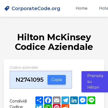
CorporateCode.org
Home
Hote
Hilton McKinsey
Codice Aziendale
Codice aziendale
Prenota
N2741095
Copia
su
Hilton
Share
Facebook
Email
Telegram
LinkedIn
Messenger
Line
Condividi
Twitter
WhatsApp
Pinterest
Reddit
Codice: