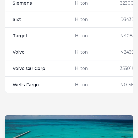
Siemens
Hilton
323009
Sixt
Hilton
D34326
Target
Hilton
N40837
Volvo
Hilton
N24353
Volvo Car Corp
Hilton
3550193
Wells Fargo
Hilton
N01563