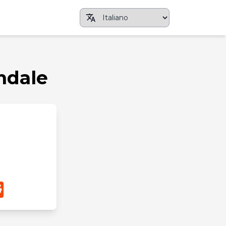
ndale
pp
terest
Reddit