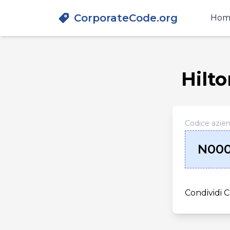
CorporateCode.org
Hom
Hilt
Codice azie
N000
Condividi C