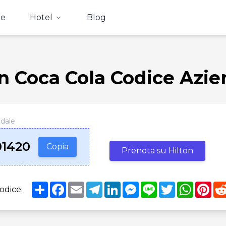
e
Hotel
Blog
on Coca Cola Codice Azie
ndale
1420
Copia
Prenota su Hilton
Share
Facebook
Email
Telegram
LinkedIn
Messenger
Line
Twitter
WhatsA
Pin
odice: