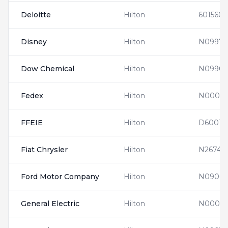
Deloitte
Hilton
601560
Disney
Hilton
N09971
Dow Chemical
Hilton
N09902
Fedex
Hilton
N00012
FFEIE
Hilton
D60019
Fiat Chrysler
Hilton
N26740
Ford Motor Company
Hilton
N09002
General Electric
Hilton
N00013