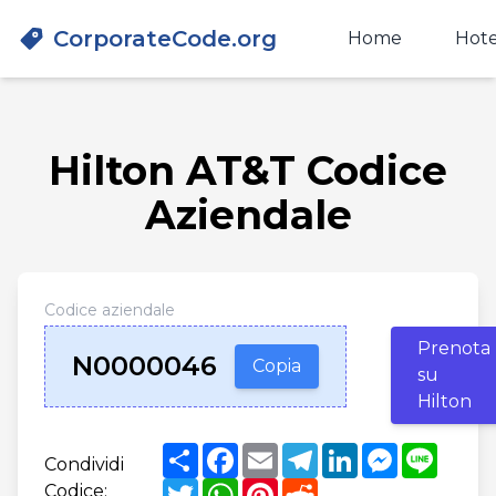
CorporateCode.org
Home
Hote
Hilton AT&T Codice
Aziendale
Codice aziendale
Prenota
N0000046
Copia
su
Hilton
Share
Facebook
Email
Telegram
LinkedIn
Messenger
Line
Condividi
Twitter
WhatsApp
Pinterest
Reddit
Codice: