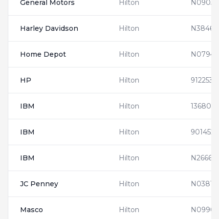
General Motors
Hilton
N09033
Harley Davidson
Hilton
N38466
Home Depot
Hilton
N07947
HP
Hilton
9122532
IBM
Hilton
136808
IBM
Hilton
901452
IBM
Hilton
N26662
JC Penney
Hilton
N03814
Masco
Hilton
N09907