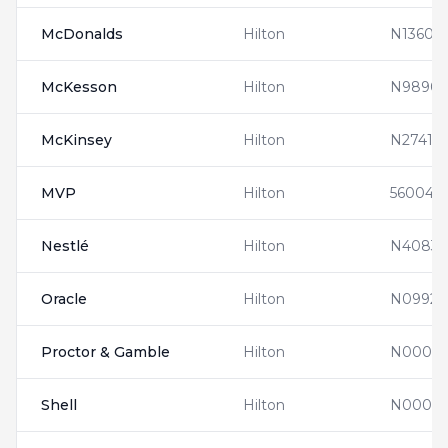
McDonalds
Hilton
N13608
McKesson
Hilton
N98903
McKinsey
Hilton
N27410
MVP
Hilton
560041
Nestlé
Hilton
N40835
Oracle
Hilton
N09928
Proctor & Gamble
Hilton
N00005
Shell
Hilton
N00005