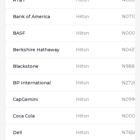
AT&T
Hilton
N0000
Bank of America
Hilton
N07100
BASF
Hilton
N00011
Berkshire Hathaway
Hilton
N04370
Blackstone
Hilton
N98805
BP International
Hilton
N27284
CapGemini
Hilton
N09905
Coca Cola
Hilton
N00014
Dell
Hilton
N76543