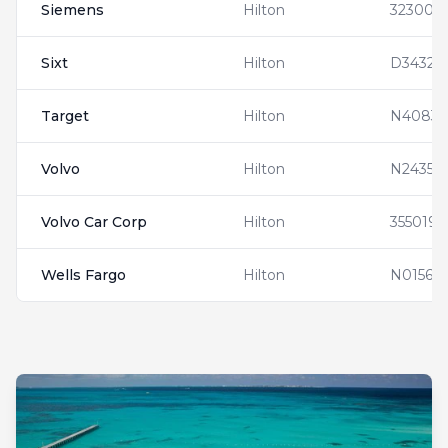
Siemens
Hilton
323009
Sixt
Hilton
D34326
Target
Hilton
N40837
Volvo
Hilton
N24353
Volvo Car Corp
Hilton
3550193
Wells Fargo
Hilton
N01563