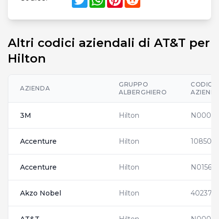
Altri codici aziendali di AT&T per
Hilton
GRUPPO
CODICI
AZIENDA
ALBERGHIERO
AZIENDA
3M
Hilton
N00015
Accenture
Hilton
108508
Accenture
Hilton
N01563
Akzo Nobel
Hilton
4023712