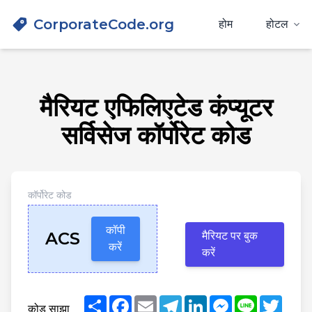
CorporateCode.org
होम
होटल
मैरियट एफिलिएटेड कंप्यूटर
सर्विसेज कॉर्पोरेट कोड
कॉर्पोरेट कोड
कॉपी
ACS
मैरियट पर बुक
करें
करें
Share
Facebook
Email
Telegram
LinkedIn
Messenger
Line
Twitt
कोड साझा