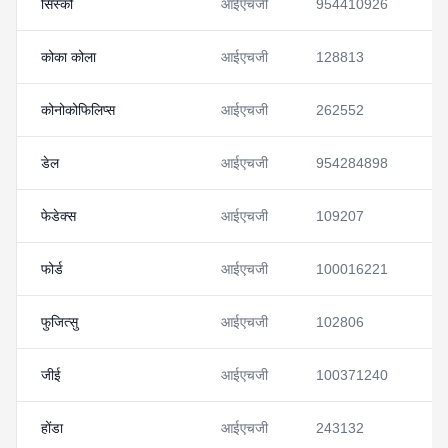
सिस्को
आईएचजी
954410926
देख
कोका कोला
आईएचजी
128813
देख
कोनोकोफिलिप्स
आईएचजी
262552
देख
डेल
आईएचजी
954284898
देख
फेडेक्स
आईएचजी
109207
देख
फोर्ड
आईएचजी
100016221
देख
फुजित्सु
आईएचजी
102806
देख
जीई
आईएचजी
100371240
देख
होंडा
आईएचजी
243132
देख