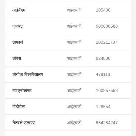
आईबीएम
आईएचजी
105406
देख
क्राफ्ट
आईएचजी
900000588
देख
लाफार्ज
आईएचजी
100211707
देख
लोवेस
आईएचजी
924806
देख
लोयोला विश्वविद्यालय
आईएचजी
478113
देख
माइक्रोसॉफ्ट
आईएचजी
100857558
देख
मोटोरोला
आईएचजी
128554
देख
नेटवर्क एप्लायंस
आईएचजी
954284247
देख