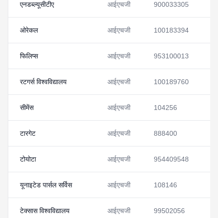
एनडब्ल्यूसीटीए
आईएचजी
900033305
देख
ओरेकल
आईएचजी
100183394
देख
फिलिप्स
आईएचजी
953100013
देख
रटगर्स विश्वविद्यालय
आईएचजी
100189760
देख
सीमेंस
आईएचजी
104256
देख
टारगेट
आईएचजी
888400
देख
टोयोटा
आईएचजी
954409548
देख
यूनाइटेड पार्सल सर्विस
आईएचजी
108146
देख
टेक्सास विश्वविद्यालय
आईएचजी
99502056
देख