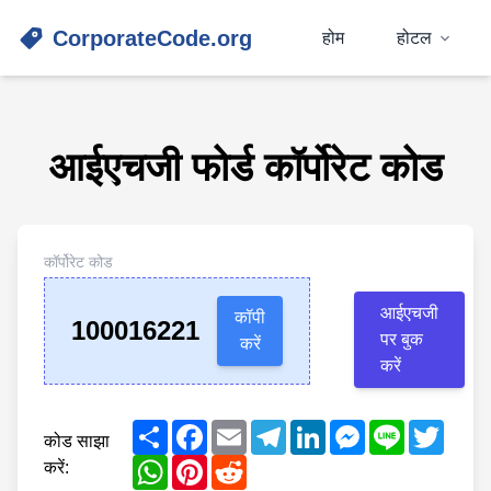
CorporateCode.org
होम
होटल
आईएचजी फोर्ड कॉर्पोरेट कोड
कॉर्पोरेट कोड
आईएचजी
कॉपी
100016221
पर बुक
करें
करें
Share
Facebook
Email
Telegram
LinkedIn
Messenger
Line
Twitte
कोड साझा
WhatsApp
Pinterest
Reddit
करें: