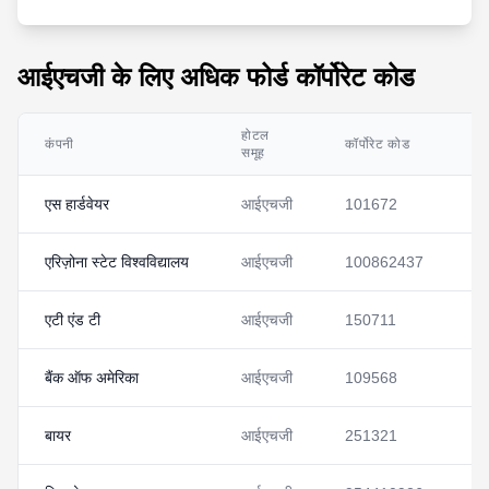
आईएचजी के लिए अधिक फोर्ड कॉर्पोरेट कोड
होटल
कंपनी
कॉर्पोरेट कोड
वि
समूह
एस हार्डवेयर
आईएचजी
101672
देख
एरिज़ोना स्टेट विश्वविद्यालय
आईएचजी
100862437
देख
एटी एंड टी
आईएचजी
150711
देख
बैंक ऑफ अमेरिका
आईएचजी
109568
देख
बायर
आईएचजी
251321
देख