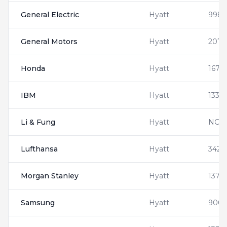
General Electric
Hyatt
998
General Motors
Hyatt
2072
Honda
Hyatt
1670
IBM
Hyatt
1330
Li & Fung
Hyatt
NC12
Lufthansa
Hyatt
3423
Morgan Stanley
Hyatt
1371
Samsung
Hyatt
9001