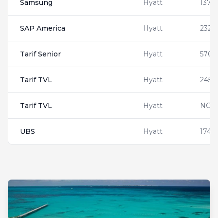
Samsung
Hyatt
1371
SAP America
Hyatt
2324
Tarif Senior
Hyatt
5703
Tarif TVL
Hyatt
2456
Tarif TVL
Hyatt
NC9
UBS
Hyatt
1749