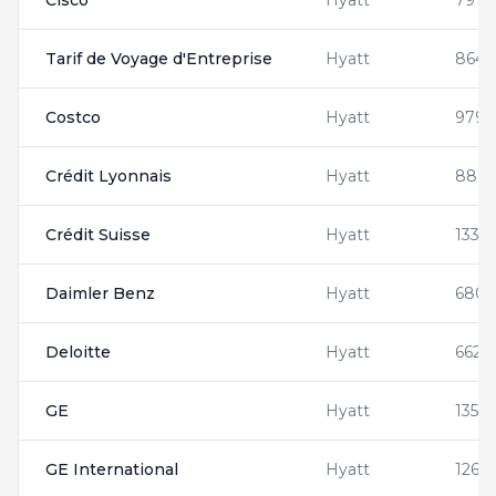
Cisco
Hyatt
7910
Tarif de Voyage d'Entreprise
Hyatt
8645
Costco
Hyatt
9792
Crédit Lyonnais
Hyatt
8876
Crédit Suisse
Hyatt
13365
Daimler Benz
Hyatt
6808
Deloitte
Hyatt
6626
GE
Hyatt
13516
GE International
Hyatt
1262