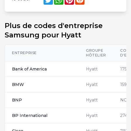
Plus de codes d'entreprise
Samsung pour Hyatt
GROUPE
COD
ENTREPRISE
HÔTELIER
D'EN
Bank of America
Hyatt
1750
BMW
Hyatt
1598
BNP
Hyatt
NC9
BP International
Hyatt
2745