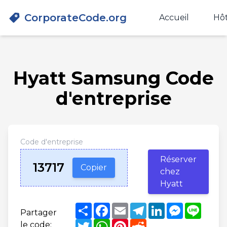
CorporateCode.org
Accueil
Hôt
Hyatt Samsung Code
d'entreprise
Code d'entreprise
Réserver
13717
Copier
chez
Hyatt
Share
Facebook
Email
Telegram
LinkedIn
Messenge
Line
Partager
Twitter
WhatsApp
Pinterest
Reddit
le code: