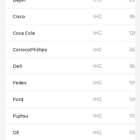
Bayer
IHG
2513
Cisco
IHG
9544
Coca Cola
IHG
1288
ConocoPhillips
IHG
2625
Dell
IHG
954
Fedex
IHG
109
Ford
IHG
1000
Fujitsu
IHG
102
GE
IHG
1003