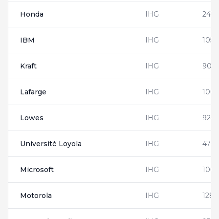
Honda
IHG
2431
IBM
IHG
1054
Kraft
IHG
900
Lafarge
IHG
1002
Lowes
IHG
924
Université Loyola
IHG
4781
Microsoft
IHG
1008
Motorola
IHG
1285