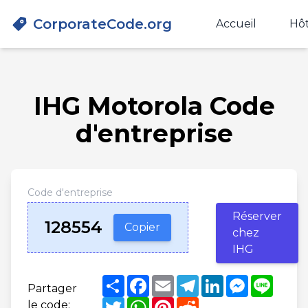
CorporateCode.org
Accueil
Hôt
IHG Motorola Code
d'entreprise
Code d'entreprise
Réserver
128554
Copier
chez
IHG
Share
Facebook
Email
Telegram
LinkedIn
Messenge
Line
Partager
Twitter
WhatsApp
Pinterest
Reddit
le code: