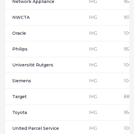
Network Appliance
IHG
954
NWCTA
IHG
900
Oracle
IHG
1001
Philips
IHG
9531
Université Rutgers
IHG
100
Siemens
IHG
1042
Target
IHG
888
Toyota
IHG
954
United Parcel Service
IHG
1081