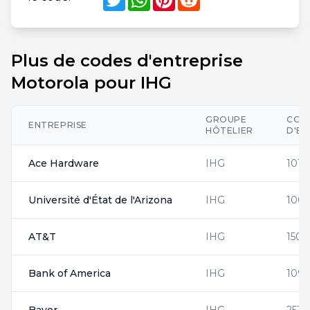
Plus de codes d'entreprise
Motorola pour IHG
GROUPE
COD
ENTREPRISE
HÔTELIER
D'EN
Ace Hardware
IHG
1016
Université d'État de l'Arizona
IHG
100
AT&T
IHG
1507
Bank of America
IHG
1095