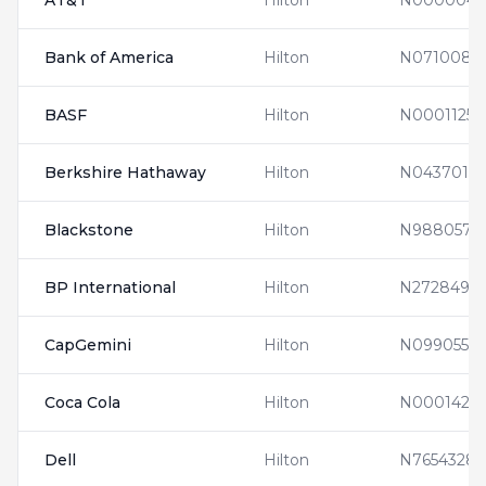
AT&T
Hilton
N0000046
Bank of America
Hilton
N0710081
BASF
Hilton
N0001125
Berkshire Hathaway
Hilton
N0437015
Blackstone
Hilton
N9880578
BP International
Hilton
N2728493
CapGemini
Hilton
N0990552
Coca Cola
Hilton
N0001420
Dell
Hilton
N7654328