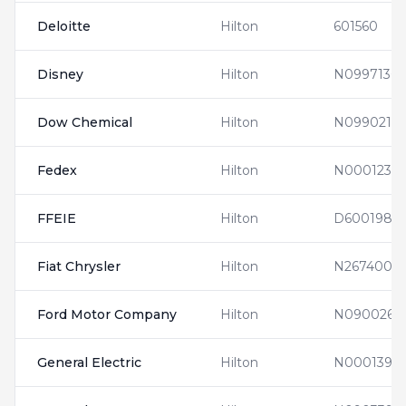
Deloitte
Hilton
601560
Disney
Hilton
N0997136
Dow Chemical
Hilton
N0990214
Fedex
Hilton
N0001231
FFEIE
Hilton
D6001983
Fiat Chrysler
Hilton
N2674000
Ford Motor Company
Hilton
N0900266
General Electric
Hilton
N0001398