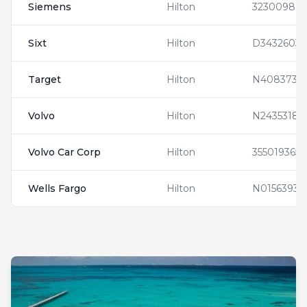
Siemens
Hilton
32300980
Sixt
Hilton
D3432603
Target
Hilton
N4083735
Volvo
Hilton
N2435318
Volvo Car Corp
Hilton
355019365
Wells Fargo
Hilton
N0156393