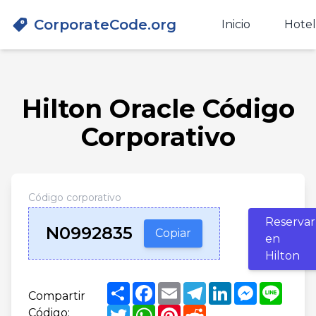
CorporateCode.org
Inicio
Hotel
Hilton Oracle Código
Corporativo
Código corporativo
Reservar
N0992835
Copiar
en
Hilton
Share
Facebook
Email
Telegram
LinkedIn
Messenge
Line
Compartir
Twitter
WhatsApp
Pinterest
Reddit
Código: