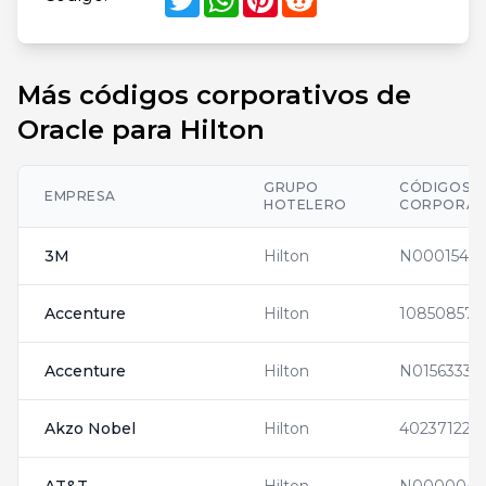
Más códigos corporativos de
Oracle para Hilton
GRUPO
CÓDIGOS
EMPRESA
HOTELERO
CORPORAT
3M
Hilton
N0001542
Accenture
Hilton
10850857
Accenture
Hilton
N0156333
Akzo Nobel
Hilton
402371223