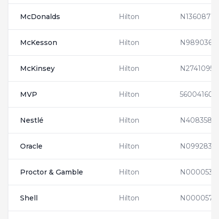
McDonalds
Hilton
N1360871
McKesson
Hilton
N9890367
McKinsey
Hilton
N2741095
MVP
Hilton
560041604
Nestlé
Hilton
N4083580
Oracle
Hilton
N0992835
Proctor & Gamble
Hilton
N0000537
Shell
Hilton
N0000576