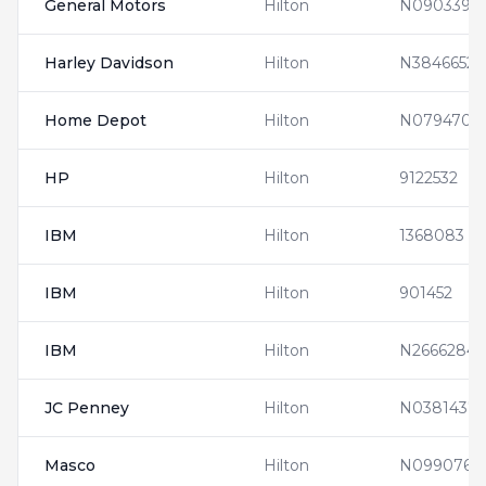
General Motors
Hilton
N0903395
Harley Davidson
Hilton
N3846652
Home Depot
Hilton
N0794705
HP
Hilton
9122532
IBM
Hilton
1368083
IBM
Hilton
901452
IBM
Hilton
N2666284
JC Penney
Hilton
N0381437
Masco
Hilton
N0990761