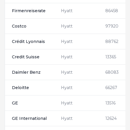
Firmenreiserate
Hyatt
86458
Costco
Hyatt
97920
Crédit Lyonnais
Hyatt
88762
Credit Suisse
Hyatt
13365
Daimler Benz
Hyatt
68083
Deloitte
Hyatt
66267
GE
Hyatt
13516
GE International
Hyatt
12624