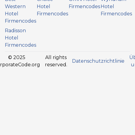
Western
Hotel
Firmencodes
Hotel
Hotel
Firmencodes
Firmencodes
Firmencodes
Radisson
Hotel
Firmencodes
© 2025
All rights
Ü
Datenschutzrichtlinie
rporateCode.org
reserved.
u