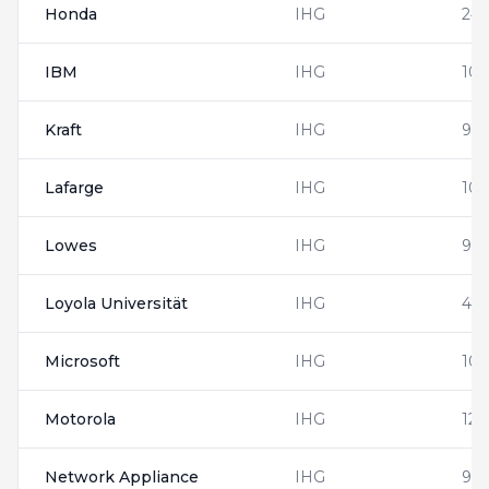
Honda
IHG
243
IBM
IHG
105
Kraft
IHG
90
Lafarge
IHG
100
Lowes
IHG
92
Loyola Universität
IHG
478
Microsoft
IHG
10
Motorola
IHG
128
Network Appliance
IHG
95