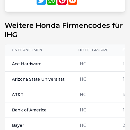
Weitere Honda Firmencodes für
IHG
UNTERNEHMEN
HOTELGRUPPE
FI
Ace Hardware
IHG
101
Arizona State Universität
IHG
10
AT&T
IHG
150
Bank of America
IHG
109
Bayer
IHG
251