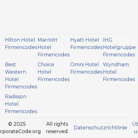
Hilton Hotel
Marriott
Hyatt Hotel
IHG
Firmencodes
Hotel
Firmencodes
Hotelgruppe
Firmencodes
Firmencodes
Best
Choice
Omni Hotel
Wyndham
Western
Hotel
Firmencodes
Hotel
Hotel
Firmencodes
Firmencodes
Firmencodes
Radisson
Hotel
Firmencodes
© 2025
All rights
Ü
Datenschutzrichtlinie
rporateCode.org
reserved.
u