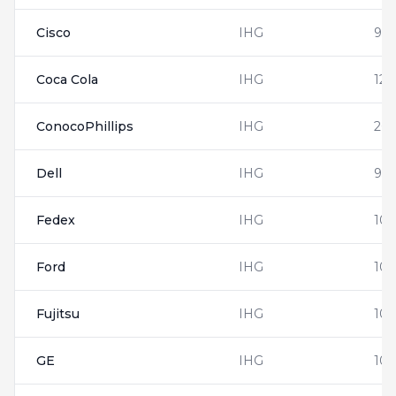
Cisco
IHG
954
Coca Cola
IHG
128
ConocoPhillips
IHG
262
Dell
IHG
95
Fedex
IHG
10
Ford
IHG
100
Fujitsu
IHG
10
GE
IHG
10