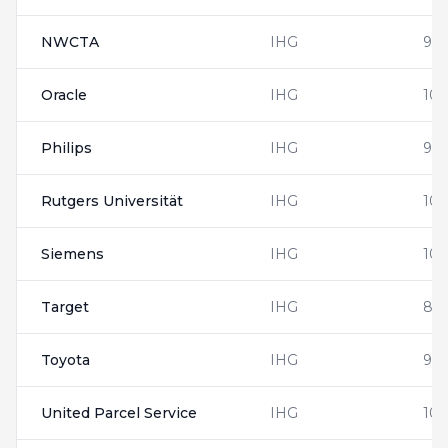
NWCTA
IHG
90
Oracle
IHG
10
Philips
IHG
953
Rutgers Universität
IHG
10
Siemens
IHG
104
Target
IHG
88
Toyota
IHG
95
United Parcel Service
IHG
108